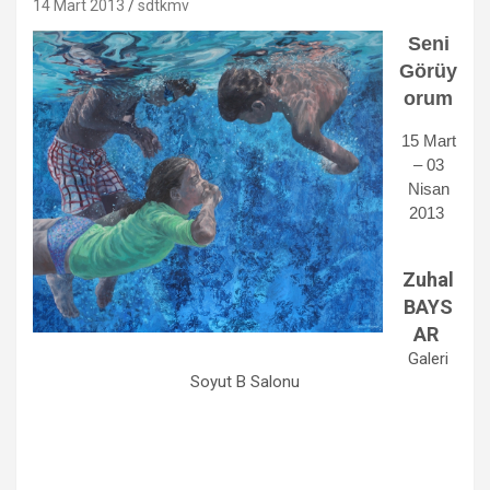
14 Mart 2013
sdtkmv
Seni
Görüy
orum
15 Mart
– 03
Nisan
2013
Zuhal
BAYS
AR
Galeri
Soyut B Salonu