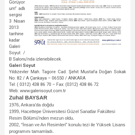
Görüyor
um” adlı
sergisi
3 Nisan
2013
tarihine
kadar
Galeri
Soyut /
B Salonu’nda izlenebilecek.
Galeri Soyut
Yıldızevler Mah. Tagore Cad. Şehit Mustafa Doğan Sokak
No: 82 / A Çankaya – 06550 / ANKARA
Tel: ( 0312) 438 86 70 – Fax: (0312) 438 86 72
Web: www.galerisoyut.com.tr
Zuhal BAYSAR
1976, Ankara’da doğdu
1999, Hacettepe Üniversitesi Güzel Sanatlar Fakültesi
Resim Bölümü’nden mezun oldu.
2002, “İnsan ve An Resimleri” konulu tezi ile Yüksek Lisans
programını tamamladı.