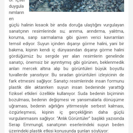
or. İçsel
duygula
nımların
en
güçlü halinin kısacık bir anda doruğa ulaştığını vurgulayan
sanatçının resimlerinde su; arınma, arındırma, yalıtma,
koruma, sarıp sarmalama gibi güven verici kavramları
temsil ediyor. Suyun içinden dışarıyı görme halini, yani bir
bakıma, kişinin kendi iç dünyasından dışarıyı görme halini
gördüğümüz bu sergide yer alan resimlerin genelinde
sanatçı, önemsiz bir ayrıntıymış gibi görünen, beklenmedik
anları mercek altına alıp bu görüntüleri büyük boyutlu
tuvallerde yansıtıyor. Bu sıradan görüntüleri izleyicinin de
fark etmesini sağlıyor. Sanatçı resimlerinde insan formunu
plastik dile aktarırken suyun insan bedeninde yarattığı
fiziksel etkileri özellikle kullanıyor. Suda bedenin biçiminin
bozulması, bedenin değişmesi ve yansımalarla dönüşüme
uğraması, bedenin ağırlığını yitirmesiyle serbest kalması,
özgürleşmesi, kişinin iç gerçekliğinin daha güçlü
vurgulanmasını sağlıyor. “Anlık Görüntüler” başlıklı yazısında
Serap Emmungil, sanatçının eserlerindeki suyun beden
üzerindeki plastik etkisi konusunda şunları söylüyor: