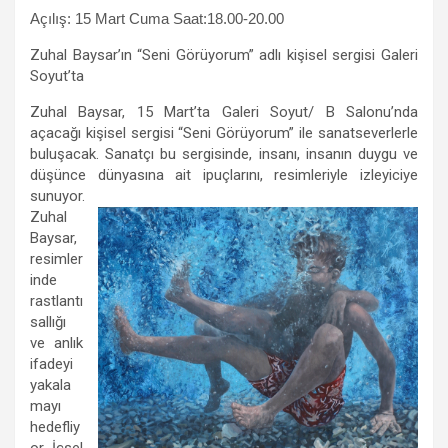
Açılış: 15 Mart Cuma Saat:18.00-20.00
Zuhal Baysar’ın “Seni Görüyorum” adlı kişisel sergisi Galeri
Soyut’ta
Zuhal Baysar, 15 Mart’ta Galeri Soyut/ B Salonu’nda
açacağı kişisel sergisi “Seni Görüyorum” ile sanatseverlerle
buluşacak. Sanatçı bu sergisinde, insanı, insanın duygu ve
düşünce dünyasına ait ipuçlarını, resimleriyle izleyiciye
sunuyor.
Zuhal
Baysar,
resimler
inde
rastlantı
sallığı
ve anlık
ifadeyi
yakala
mayı
hedefliy