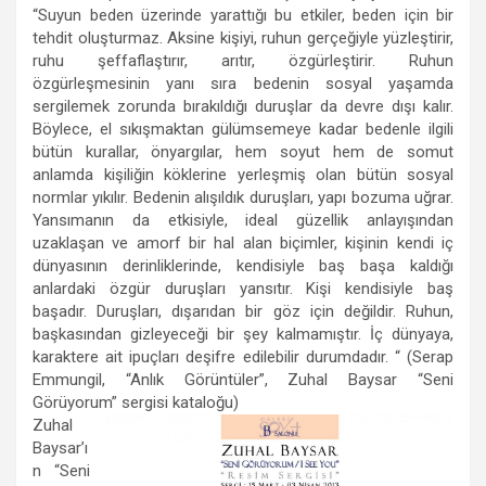
“Suyun beden üzerinde yarattığı bu etkiler, beden için bir
tehdit oluşturmaz. Aksine kişiyi, ruhun gerçeğiyle yüzleştirir,
ruhu şeffaflaştırır, arıtır, özgürleştirir. Ruhun
özgürleşmesinin yanı sıra bedenin sosyal yaşamda
sergilemek zorunda bırakıldığı duruşlar da devre dışı kalır.
Böylece, el sıkışmaktan gülümsemeye kadar bedenle ilgili
bütün kurallar, önyargılar, hem soyut hem de somut
anlamda kişiliğin köklerine yerleşmiş olan bütün sosyal
normlar yıkılır. Bedenin alışıldık duruşları, yapı bozuma uğrar.
Yansımanın da etkisiyle, ideal güzellik anlayışından
uzaklaşan ve amorf bir hal alan biçimler, kişinin kendi iç
dünyasının derinliklerinde, kendisiyle baş başa kaldığı
anlardaki özgür duruşları yansıtır. Kişi kendisiyle baş
başadır. Duruşları, dışarıdan bir göz için değildir. Ruhun,
başkasından gizleyeceği bir şey kalmamıştır. İç dünyaya,
karaktere ait ipuçları deşifre edilebilir durumdadır. “ (Serap
Emmungil, “Anlık Görüntüler”, Zuhal Baysar “Seni
Görüyorum” sergisi kataloğu)
Zuhal
Baysar’ı
n “Seni