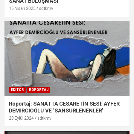
SANAT BULUŞMASI
15 Nisan 2025
sdtkmv
EDITÖR
RÖPORTAJ
Röportaj: SANATTA CESARETİN SESİ: AYFER
DEMİRCİOĞLU VE ‘SANSÜRLENENLER’
28 Eylül 2024
sdtkmv