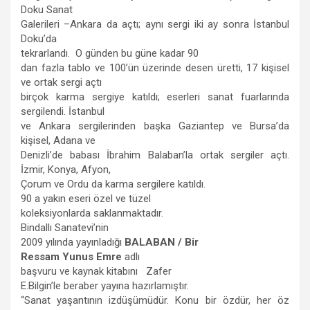
Doku Sanat
Galerileri –Ankara da açtı; aynı sergi iki ay sonra İstanbul
Doku’da
tekrarlandı. O günden bu güne kadar 90
dan fazla tablo ve 100’ün üzerinde desen üretti, 17 kişisel
ve ortak sergi açtı
birçok karma sergiye katıldı; eserleri sanat fuarlarında
sergilendi. İstanbul
ve Ankara sergilerinden başka Gaziantep ve Bursa’da
kişisel, Adana ve
Denizli’de babası İbrahim Balaban’la ortak sergiler açtı.
İzmir, Konya, Afyon,
Çorum ve Ordu da karma sergilere katıldı.
90 a yakın eseri özel ve tüzel
koleksiyonlarda saklanmaktadır.
Bindallı Sanatevi’nin
2009 yılında yayınladığı
BALABAN / Bir
Ressam Yunus Emre
adlı
başvuru ve kaynak kitabını
Zafer
E.Bilgin’le beraber yayına hazırlamıştır.
“Sanat yaşantının izdüşümüdür. Konu bir özdür, her öz