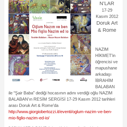
N’LAR
17-29
Kasım 2012
Doruk Art
& Rome
NAZIM
HİKMET’in
öğrencisi ve
mapushane
arkadaşı
İBRAHİM
BALABAN
ile “Şair Baba” dediği hocasının adını verdiği oğlu NAZIM
BALABAN’ın RESİM SERGİSİ 17-29 Kasım 2012 tarihleri
arası Doruk Art & Rome’da
http://www.giorgiobertozzi.it/eventi/oglum-nazim-ve-ben-
mio-figlio-nazim-ed-io/