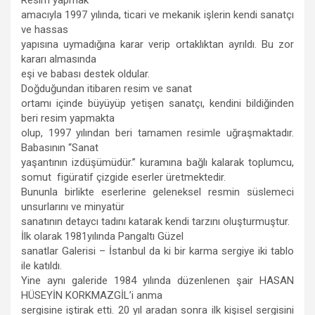
Resim yapmak
amacıyla 1997 yılında, ticari ve mekanik işlerin kendi sanatçı
ve hassas
yapısına uymadığına karar verip ortaklıktan ayrıldı. Bu zor
kararı almasında
eşi ve babası destek oldular.
Doğduğundan itibaren resim ve sanat
ortamı içinde büyüyüp yetişen sanatçı, kendini bildiğinden
beri resim yapmakta
olup, 1997 yılından beri tamamen resimle uğraşmaktadır.
Babasının “Sanat
yaşantının izdüşümüdür.” kuramına bağlı kalarak toplumcu,
somut figüratif çizgide eserler üretmektedir.
Bununla birlikte eserlerine geleneksel resmin süslemeci
unsurlarını ve minyatür
sanatının detaycı tadını katarak kendi tarzını oluşturmuştur.
İlk olarak 1981yılında Pangaltı Güzel
sanatlar Galerisi – İstanbul da ki bir karma sergiye iki tablo
ile katıldı.
Yine aynı galeride 1984 yılında düzenlenen şair HASAN
HÜSEYİN KORKMAZGİL’i anma
sergisine iştirak etti. 20 yıl aradan sonra ilk kişisel sergisini