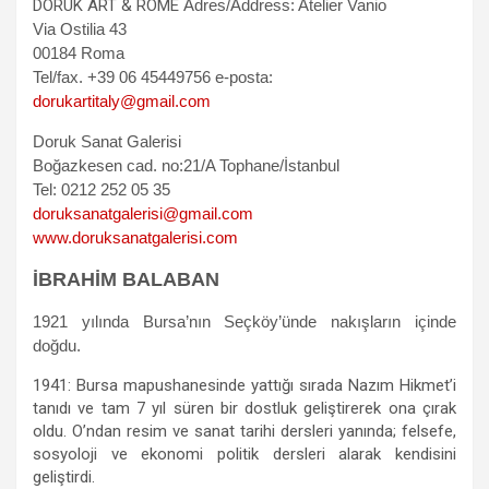
DORUK ART & ROME
Adres/Address: Atelier Vanio
Via Ostilia 43
00184 Roma
Tel/fax. +39 06 45449756
e-posta:
dorukartitaly@gmail.com
Doruk Sanat Galerisi
Boğazkesen cad. no:21/A Tophane/İstanbul
Tel: 0212 252 05 35
doruksanatgalerisi@gmail.com
www.doruksanatgalerisi.com
İBRAHİM BALABAN
1921 yılında Bursa’nın Seçköy’ünde nakışların içinde
doğdu.
1941: Bursa mapushanesinde yattığı sırada Nazım Hikmet’i
tanıdı ve tam 7 yıl süren bir dostluk geliştirerek ona çırak
oldu. O’ndan resim ve sanat tarihi dersleri yanında; felsefe,
sosyoloji ve ekonomi politik dersleri alarak kendisini
geliştirdi.