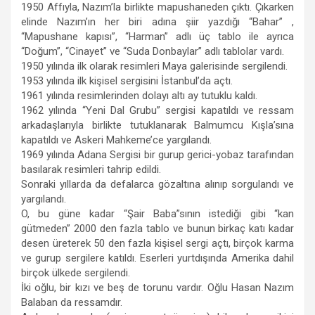
1950 Affıyla, Nazım’la birlikte mapushaneden çıktı. Çıkarken
elinde Nazım’ın her biri adına şiir yazdığı “Bahar” ,
“Mapushane kapısı”, “Harman” adlı üç tablo ile ayrıca
“Doğum”, “Cinayet” ve “Suda Donbaylar” adlı tablolar vardı.
1950 yılında ilk olarak resimleri Maya galerisinde sergilendi.
1953 yılında ilk kişisel sergisini İstanbul’da açtı.
1961 yılında resimlerinden dolayı altı ay tutuklu kaldı.
1962 yılında “Yeni Dal Grubu” sergisi kapatıldı ve ressam
arkadaşlarıyla birlikte tutuklanarak Balmumcu Kışla’sına
kapatıldı ve Askeri Mahkeme’ce yargılandı.
1969 yılında Adana Sergisi bir gurup gerici-yobaz tarafından
basılarak resimleri tahrip edildi.
Sonraki yıllarda da defalarca gözaltına alınıp sorgulandı ve
yargılandı.
O, bu güne kadar “Şair Baba”sının istediği gibi “kan
gütmeden” 2000 den fazla tablo ve bunun birkaç katı kadar
desen üreterek 50 den fazla kişisel sergi açtı, birçok karma
ve gurup sergilere katıldı. Eserleri yurtdışında Amerika dahil
birçok ülkede sergilendi.
İki oğlu, bir kızı ve beş de torunu vardır. Oğlu Hasan Nazım
Balaban da ressamdır.