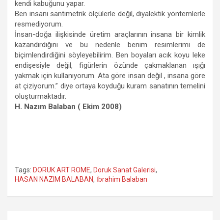
kendi kabuğunu yapar.
Ben insanı santimetrik ölçülerle değil, diyalektik yöntemlerle
resmediyorum.
İnsan-doğa ilişkisinde üretim araçlarının insana bir kimlik
kazandırdığını ve bu nedenle benim resimlerimi de
biçimlendirdiğini söyleyebilirim. Ben boyaları acık koyu leke
endişesiyle değil, figürlerin özünde çakmaklanan ışığı
yakmak için kullanıyorum. Ata göre insan değil , insana göre
at çiziyorum.” diye ortaya koyduğu kuram sanatının temelini
oluşturmaktadır.
H. Nazım Balaban ( Ekim 2008)
Tags:
DORUK ART ROME
,
Doruk Sanat Galerisi
,
HASAN NAZIM BALABAN
,
İbrahim Balaban
Yazı