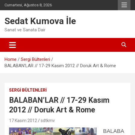
Skip
Cumartesi, Ağustos 8, 2026
to
content
Sedat Kumova İle
Sanat ve Sanata Dair
Home
Sergi Bültenleri
BALABAN’LAR // 17-29 Kasım 2012 // Doruk Art & Rome
SERGI BÜLTENLERI
BALABAN’LAR // 17-29 Kasım
2012 // Doruk Art & Rome
17 Kasım 2012
sdtkmv
BALABA