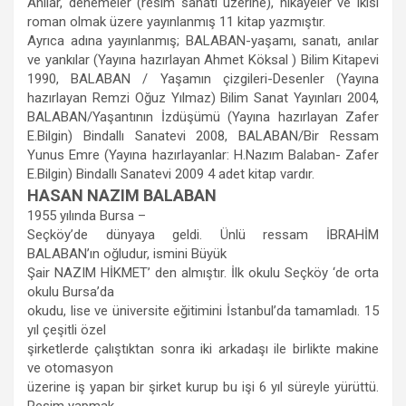
Anılar, denemeler (resim sanatı üzerine), hikayeler ve ikisi
roman olmak üzere yayınlanmış 11 kitap yazmıştır.
Ayrıca adına yayınlanmış; BALABAN-yaşamı, sanatı, anılar
ve yankılar (Yayına hazırlayan Ahmet Köksal ) Bilim Kitapevi
1990, BALABAN / Yaşamın çizgileri-Desenler (Yayına
hazırlayan Remzi Oğuz Yılmaz) Bilim Sanat Yayınları 2004,
BALABAN/Yaşantının İzdüşümü (Yayına hazırlayan Zafer
E.Bilgin) Bindallı Sanatevi 2008, BALABAN/Bir Ressam
Yunus Emre (Yayına hazırlayanlar: H.Nazım Balaban- Zafer
E.Bilgin) Bindallı Sanatevi 2009 4 adet kitap vardır.
HASAN NAZIM BALABAN
1955 yılında Bursa –
Seçköy’de dünyaya geldi. Ünlü ressam İBRAHİM
BALABAN’ın oğludur, ismini Büyük
Şair NAZIM HİKMET’ den almıştır. İlk okulu Seçköy ‘de orta
okulu Bursa’da
okudu, lise ve üniversite eğitimini İstanbul’da tamamladı. 15
yıl çeşitli özel
şirketlerde çalıştıktan sonra iki arkadaşı ile birlikte makine
ve otomasyon
üzerine iş yapan bir şirket kurup bu işi 6 yıl süreyle yürüttü.