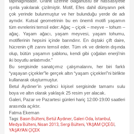
tapınağındadır. Granit üzerine olağanüstü bir hassasiyetle
ışınla yakılarak çizilmiştir. Motif, Efes dahil dünyanın pek
çok yerinde bulunmuştur ve her bulunduğu yerde de adı
aynıdır. Kutsal geometrinin bu en önemli motifi yaşamın
tüm evrelerini temsil eder: Ağaç – çiçek – meyve – tohum –
ağaç. Yaşam ağacı, yaşam meyvesi, yaşam tohumu,
motiflerinin hepsini içinde barındırır. En dıştaki çift daire,
hücrenin çift zarını temsil eder. Tüm ırk ve dinlerin dışında
olup, bütün yaşamın şablonu, kendi gibi çoğalan enerji’nin
iki boyutlu anlatımıdır.”
Bu sergisinde sanatçımız çalışmalarını, her biri farklı
“yaşayan çiçekler”le gerçek altın “yaşam çiçekleri”ni birlikte
kullanarak oluşturmuştur.
Betul Aydıner’in yedinci kişisel sergisinde tamamı sulu
boya ve altın olarak yaklaşık 25 resim yer alacak.
Galeri, Pazar ve Pazartesi günleri hariç 12:00-19:00 saatleri
arasında açıktır.
Fatma Ekeman
Tags:
Basın Bülteni
,
Betül Aydıner
,
Galeri Oda
,
İstanbul
,
Medya Bülteni
,
Nisan 2013
,
Sergi Bülteni
,
YAŞAM ÇİÇEĞİ
,
YAŞAYAN ÇİÇEK