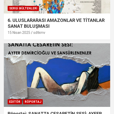
SERGI BÜLTENLERI
6. ULUSLARARASI AMAZONLAR VE TİTANLAR
SANAT BULUŞMASI
15 Nisan 2025
sdtkmv
EDITÖR
RÖPORTAJ
Röportaj: SANATTA CESARETİN SESİ: AYFER