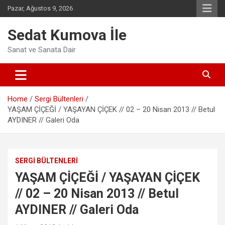
Skip
Pazar, Ağustos 9, 2026
to
content
Sedat Kumova İle
Sanat ve Sanata Dair
Home
Sergi Bültenleri
YAŞAM ÇİÇEĞİ / YAŞAYAN ÇİÇEK // 02 – 20 Nisan 2013 // Betul
AYDINER // Galeri Oda
SERGI BÜLTENLERI
YAŞAM ÇİÇEĞİ / YAŞAYAN ÇİÇEK
// 02 – 20 Nisan 2013 // Betul
AYDINER // Galeri Oda