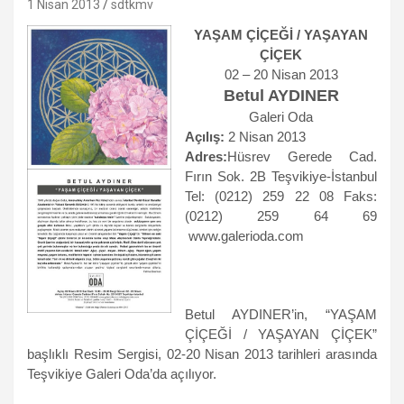
1 Nisan 2013
sdtkmv
YAŞAM ÇİÇEĞİ / YAŞAYAN
ÇİÇEK
02 – 20 Nisan 2013
Betul AYDINER
Galeri Oda
Açılış:
2 Nisan 2013
Adres:
Hüsrev Gerede Cad.
Fırın Sok. 2B Teşvikiye-İstanbul
Tel: (0212) 259 22 08 Faks:
(0212) 259 64 69
www.galerioda.com
Betul AYDINER’in, “YAŞAM
ÇİÇEĞİ / YAŞAYAN ÇİÇEK”
başlıklı Resim Sergisi, 02-20 Nisan 2013 tarihleri arasında
Teşvikiye Galeri Oda’da açılıyor.